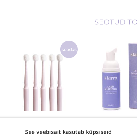
SEOTUD T
soodus
Mikroharjad 2,5mm, 100tk
Ripsmepesuv
See veebisait kasutab küpsiseid