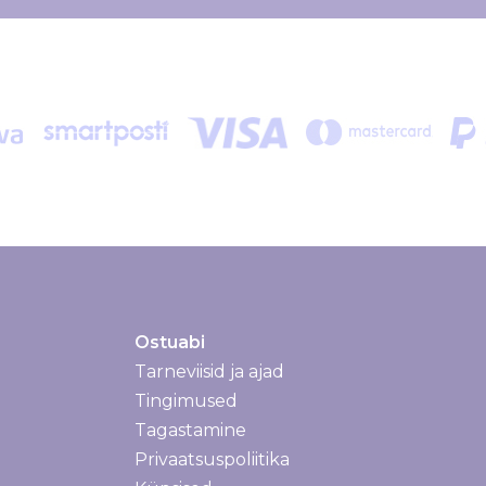
Ostuabi
Tarneviisid ja ajad
Tarneviisid ja ajad
Tingimused
Tagastamine
Privaatsuspoliitika