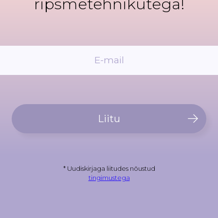
ripsmetehnikutega!
Liitu
* Uudiskirjaga liitudes nõustud
tingimustega