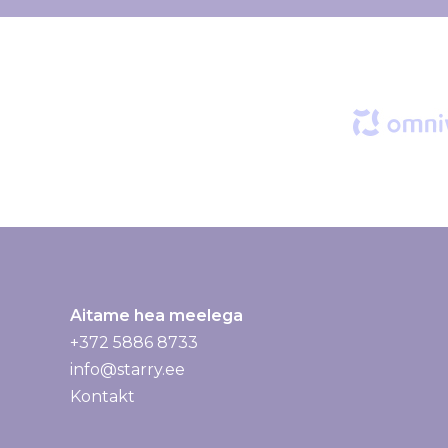
j
a
g
a
:
Aitame hea meelega
+372 5886 8733
info@starry.ee
Kontakt