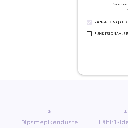
See veeb
RANGELT VAJALI
FUNKTSIONAALSE
*
*
Ripsmepikenduste
Lähiriiki