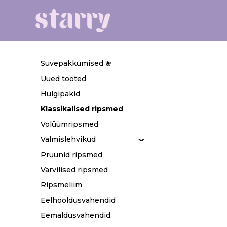
Suvepakkumised ❀
Uued tooted
Hulgipakid
Klassikalised ripsmed
Volüümripsmed
Valmislehvikud
Pruunid ripsmed
Värvilised ripsmed
Ripsmeliim
Eelhooldusvahendid
Eemaldusvahendid