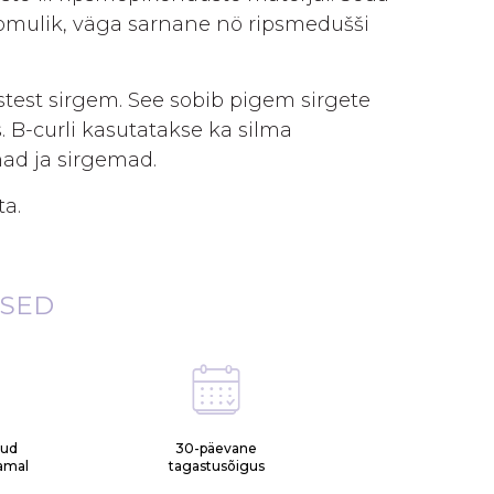
oomulik, väga sarnane nö ripsmedušši
test sirgem. See sobib pigem sirgete
. B-curli kasutatakse ka silma
ad ja sirgemad.
a.
ISED
tud
30-päevane
samal
tagastusõigus