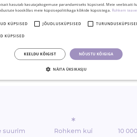
3,50 €
13,90 
isait kasutab kasutajakogemuse parandamiseks küpsiseid. Meie veebisaiti 
4,90 €
nõustute kooskõlas meie küpsisepoliitikaga kõikide küpsistega.
Rohkem teave
TK
TK
KUD KÜPSISED
JÕUDLUSKÜPSISED
TURUNDUSKÜPSISE
D KÜPSISED
KEELDU KÕIGIST
NÕUSTU KÕIGIGA
NÄITA ÜKSIKASJU
*
de suurim
Rohkem kui
10 000