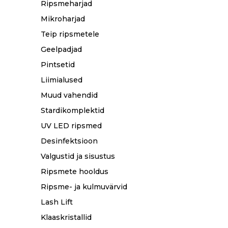
Ripsmeharjad
Mikroharjad
Teip ripsmetele
Geelpadjad
Pintsetid
Liimialused
Muud vahendid
Stardikomplektid
UV LED ripsmed
Desinfektsioon
Valgustid ja sisustus
Ripsmete hooldus
Ripsme- ja kulmuvärvid
Lash Lift
Klaaskristallid