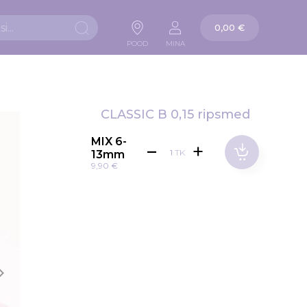
Ostukorv
0,00 €
Otsi
POOD
MINA
CLASSIC B 0,15 ripsmed
MIX 6-
TK
13mm
9,90 €