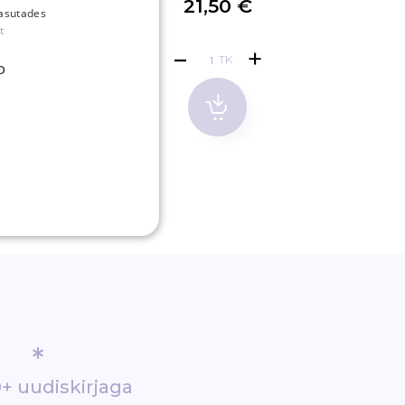
€
21,50 €
kasutades
t
TK
D
*
+ uudiskirjaga