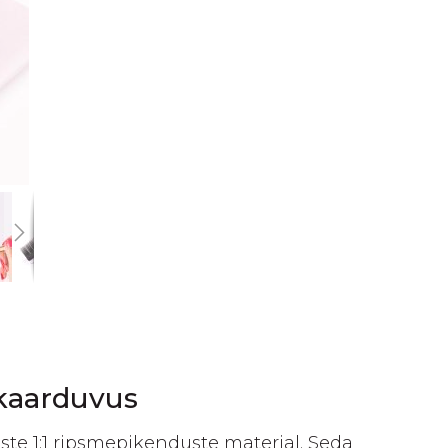
 kaarduvus
te 1:1 ripsmepikenduste materjal. Seda