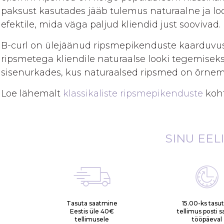
gallery
paksust kasutades jääb tulemus naturaalne ja l
efektile, mida väga paljud kliendid just soovivad.
B-curl on ülejäänud ripsmepikenduste kaarduvus
ripsmetega kliendile naturaalse looki tegemiseks
sisenurkades, kus naturaalsed ripsmed on õrnem
Loe lähemalt
klassikaliste ripsmepikenduste
koht
SINU EEL
Tasuta saatmine
15.00-ks tasu
Eestis üle 40€
tellimus posti 
tellimusele
tööpäeval