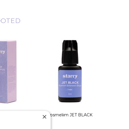
OOTED
×
aht
Ripsmeliim JET BLACK
Ro