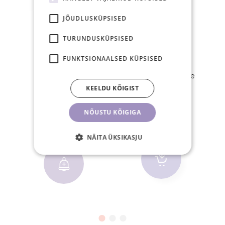
JÕUDLUSKÜPSISED
TURUNDUSKÜPSISED
FUNKTSIONAALSED KÜPSISED
Ventilaator
Essents ripsmetele
KEELDU KÕIGIST
14,90 €
12,70 €
NÕUSTU KÕIGIGA
HETKEL OTSAS
TK
NÄITA ÜKSIKASJU