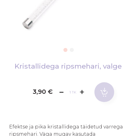
Skip
to
Kristallidega ripsmehari, valge
the
beginning
of
3,90 €
TK
the
images
gallery
Efektse ja pika kristallidega täidetud varrega
ripsmehari. Väga mugav kasutada