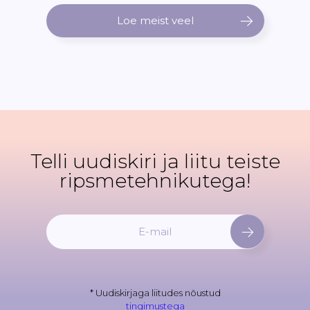
Loe meist veel
Telli uudiskiri ja liitu teiste
ripsmetehnikutega!
L
i
i
t
u
* Uudiskirjaga liitudes nõustud
u
tingimustega