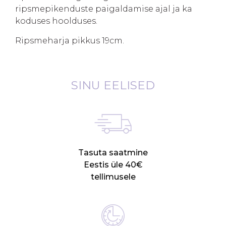
ripsmepikenduste paigaldamise ajal ja ka
koduses hoolduses.
Ripsmeharja pikkus 19cm.
SINU EELISED
Tasuta saatmine
Eestis üle 40€
tellimusele