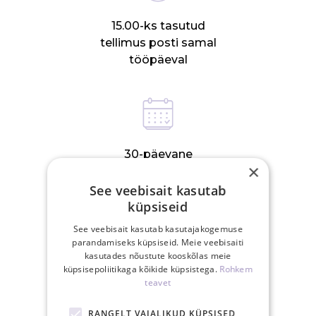
15.00-ks tasutud
tellimus posti samal
tööpäeval
30-päevane
×
tagastusõigus
See veebisait kasutab
küpsiseid
SEOTUD TOOTED
See veebisait kasutab kasutajakogemuse
parandamiseks küpsiseid. Meie veebisaiti
kasutades nõustute kooskõlas meie
küpsisepoliitikaga kõikide küpsistega.
Rohkem
teavet
RANGELT VAJALIKUD KÜPSISED