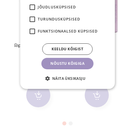
JÕUDLUSKÜPSISED
TURUNDUSKÜPSISED
FUNKTSIONAALSED KÜPSISED
Ripsmeliim JET BLACK
Ripsmepesuvaht
KEELDU KÕIGIST
21,50 €
13,90 €
NÕUSTU KÕIGIGA
TK
TK
NÄITA ÜKSIKASJU