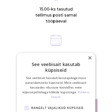
15.00-ks tasutud
tellimus posti samal
tööpäeval
30-päevane
×
tagastusõigus
See veebisait kasutab
küpsiseid
See veebisait kasutab kasutajakogemuse
SEOTUD TOOTED
parandamiseks küpsiseid. Meie veebisaiti
kasutades nõustute kooskõlas meie
küpsisepoliitikaga kõikide küpsistega.
Rohkem
teavet
RANGELT VAJALIKUD KÜPSISED