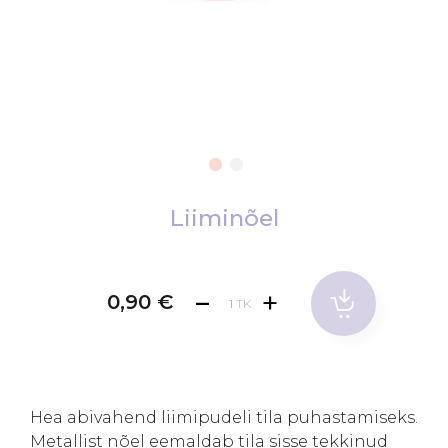
Skip
to
Liiminõel
the
beginning
of
0,90 €
TK
the
images
gallery
Hea abivahend liimipudeli tila puhastamiseks.
Metallist nõel eemaldab tila sisse tekkinud