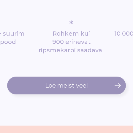
*
de suurim
Rohkem kui
10 000
epood
900 erinevat
ripsmekarpi saadaval
Loe meist veel