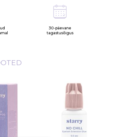
tud
30-päevane
samal
tagastusõigus
OOTED