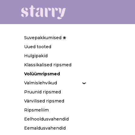
Suvepakkumised ❀
Uued tooted
Hulgipakid
Klassikalised ripsmed
Volüümripsmed
Valmislehvikud
Pruunid ripsmed
Värvilised ripsmed
Ripsmeliim
Eelhooldusvahendid
Eemaldusvahendid