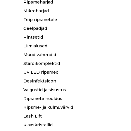
Ripsmeharjad
Mikroharjad
Teip ripsmetele
Geelpadjad
Pintsetid
Liimialused
Muud vahendid
Stardikomplektid
UV LED ripsmed
Desinfektsioon
Valgustid ja sisustus
Ripsmete hooldus
Ripsme- ja kulmuvärvid
Lash Lift
Klaaskristallid