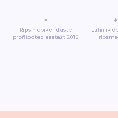
*
*
Ripsmepikenduste
Lähiriiki
profitooted aastast 2010
ripsm