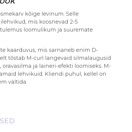
look
mekarv kõige levinum. Selle
lehvikud, mis koosnevad 2-5
pptulemus loomulikum ja suuremate
te kaarduvus, mis sarnaneb enim D-
alselt tõstab M-curl langevaid silmalaugusid
, oravasilma ja laineri-efekti loomiseks. M-
maid lehvikuid. Kliendi puhul, kellel on
m vältida.
ISED