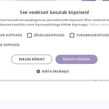
See veebisait kasutab küpsiseid
isait kasutab kasutajakogemuse parandamiseks küpsiseid. Meie veebisaiti 
3M Micropore paberteip 12mm
Ripsmepesuv
nõustute kooskõlas meie küpsisepoliitikaga kõikide küpsistega.
Rohkem teave
0,75 €
13,90 
KUD KÜPSISED
JÕUDLUSKÜPSISED
TURUNDUSKÜPSISE
1,50 €
D KÜPSISED
TK
TK
KEELDU KÕIGIST
NÕUSTU KÕIGIGA
NÄITA ÜKSIKASJU