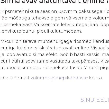
Silma avav äratuntavalt eriline
gallery
Ripsmetehnikute seas on 0,07mm paksusega rips
läbimõõduga tehakse pigem väiksemaid volüümi
ripsmekarvast. Väiksemate lehvikutega jääb lõ
lehvikute puhul pidulikult tumedam.
M-curl on terava murdenurgaga ripsmepikendus
curliga kuid on siiski äratuntavalt eriline. Visua
ja loob avatud silma efekti. Sobib hästi kassisilma
curli puhul soovitame kasutada tavapärasest kitsa
allapoole suunaga ripsmekasv, tasub M-curli pige
Loe lähemalt
volüümripsmepikenduste
kohta.
SINU EEL