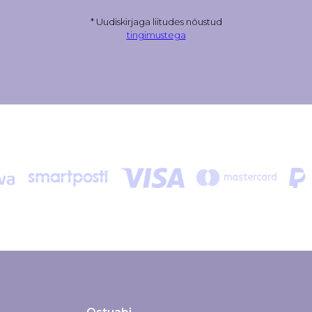
* Uudiskirjaga liitudes nõustud
tingimustega