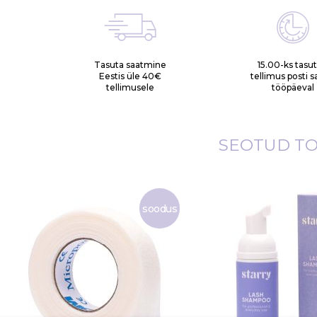
Tasuta saatmine
15.00-ks tasu
Eestis üle 40€
tellimus posti 
tellimusele
tööpäeval
SEOTUD T
soodus