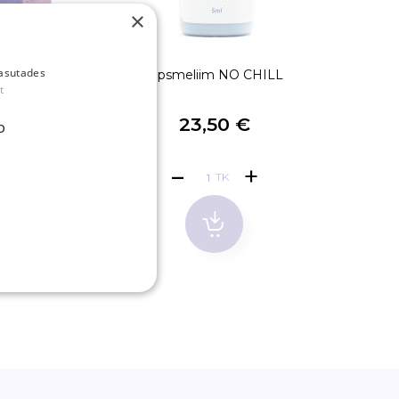
×
kasutades
aht
Ripsmeliim NO CHILL
Pi
t
€
23,50 €
D
TK