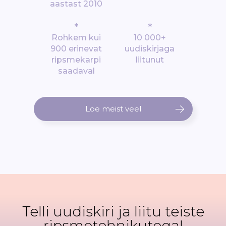
aastast 2010
*
*
Rohkem kui
10 000+
900 erinevat
uudiskirjaga
ripsmekarpi
liitunut
saadaval
Loe meist veel
Telli uudiskiri ja liitu teiste
ripsmetehnikutega!