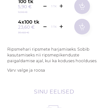
100 tk
5,90 €
TK
9,90 €
4x100 tk
23,60 €
TK
39,60 €
Ripsmehari ripsmete harjamiseks. Sobib
kasutamiseks nii ripsmepikenduste
paigaldamise ajal, kui ka koduses hoolduses.
Värv: valge ja roosa
SINU EELISED