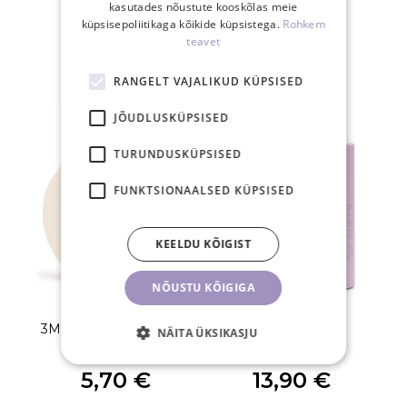
tagastusõigus
kasutades nõustute kooskõlas meie
küpsisepoliitikaga kõikide küpsistega.
Rohkem
teavet
SEOTUD TOOTED
RANGELT VAJALIKUD KÜPSISED
JÕUDLUSKÜPSISED
TURUNDUSKÜPSISED
FUNKTSIONAALSED KÜPSISED
KEELDU KÕIGIST
NÕUSTU KÕIGIGA
3M Microfoam vahtteip
Ripsmepesuvaht
NÄITA ÜKSIKASJU
25mm
5,70 €
13,90 €