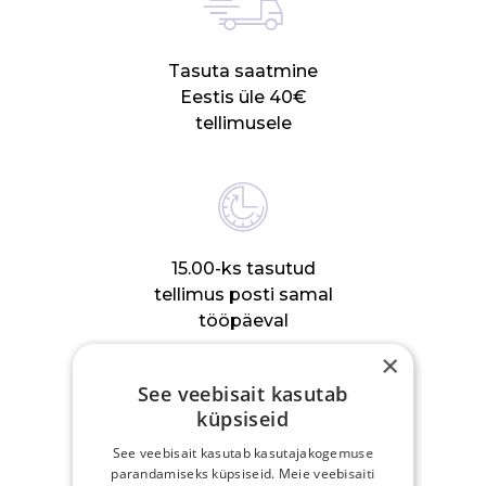
Tasuta saatmine
Eestis üle 40€
tellimusele
15.00-ks tasutud
tellimus posti samal
tööpäeval
×
See veebisait kasutab
küpsiseid
See veebisait kasutab kasutajakogemuse
30-päevane
parandamiseks küpsiseid. Meie veebisaiti