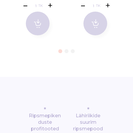
TK
TK
*
*
Ripsmepiken
Lähiriikide
duste
suurim
profitooted
ripsmepood