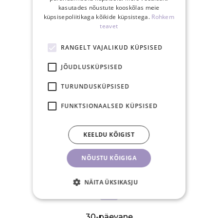
kasutades nõustute kooskõlas meie
küpsisepoliitikaga kõikide küpsistega.
Rohkem
teavet
Tasuta saatmine
RANGELT VAJALIKUD KÜPSISED
Eestis üle 40€
tellimusele
JÕUDLUSKÜPSISED
TURUNDUSKÜPSISED
FUNKTSIONAALSED KÜPSISED
15.00-ks tasutud
KEELDU KÕIGIST
tellimus posti samal
tööpäeval
NÕUSTU KÕIGIGA
NÄITA ÜKSIKASJU
30-päevane