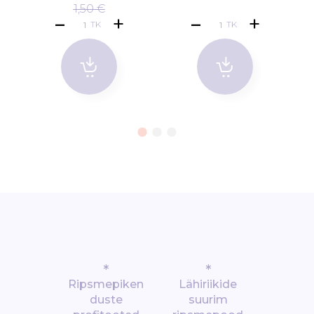
1,50 €
TK
TK
*
*
Ripsmepiken
Lähiriikide
duste
suurim