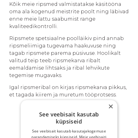
Kõik meie ripsmed valmistatakse käsitööna
oma ala kogenud meistrite poolt ning läbivad
enne meie lattu saabumist range
kvaliteedikontrolli.
Ripsmete spetsiaalne poolläikiv pind annab
ripsmeliimiga tugevama haakuvuse ning
tagab ripsmete parema püsivuse. Hoolikalt
valitud teip teeb ripsmekarva ribalt
eemaldamise lihtsaks ja ribal lehvikute
tegemise mugavaks.
Igal ripsmeribal on kirjas ripsmekarva pikkus,
et tagada kiirem ja muretum tööprotsess.
×
See veebisait kasutab
küpsiseid
SINU EELISED
See veebisait kasutab kasutajakogemuse
parandamiseks küpsiseid. Meie veebisaiti