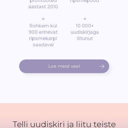
profitooted
ripsmepood
aastast 2010
*
*
Rohkem kui
10 000+
900 erinevat
uudiskirjaga
ripsmekarpi
liitunut
saadaval
Loe meist veel
Telli uudiskiri ja liitu teiste