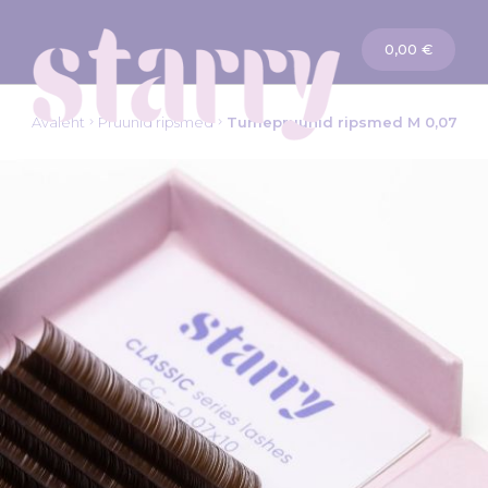
Ostukorv
0,00 €
Avaleht
Pruunid ripsmed
Tumepruunid ripsmed M 0,07
Skip
to
the
end
of
the
images
gallery