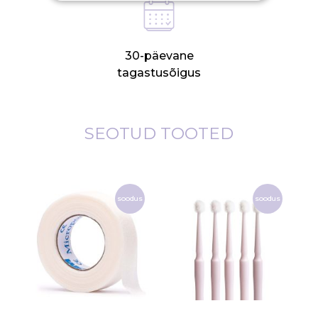
30-päevane
tagastusõigus
SEOTUD TOOTED
soodus
soodus