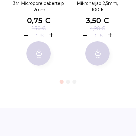
3M Micropore paberteip
Mikroharjad 2,5mm,
M
12mm
100tk
0,75 €
3,50 €
1,50 €
4,90 €
TK
TK