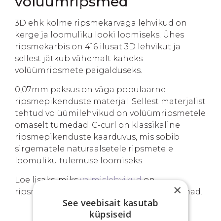
volüümripsmed
3D ehk kolme ripsmekarvaga lehvikud on
kerge ja loomuliku looki loomiseks. Ühes
ripsmekarbis on 416 ilusat 3D lehvikut ja
sellest jätkub vähemalt kaheks
volüümripsmete paigalduseks.
0,07mm paksus on väga populaarne
ripsmepikenduste materjal. Sellest materjalist
tehtud volüümilehvikud on volüümripsmetele
omaselt tumedad. C-curl on klassikaline
ripsmepikenduste kaarduvus, mis sobib
sirgematele naturaalsetele ripsmetele
loomuliku tulemuse loomiseks.
Loe lisaks, miks
valmislehvikud
on
×
ripsmetehnikute seas järjest populaarsemad.
See veebisait kasutab
küpsiseid