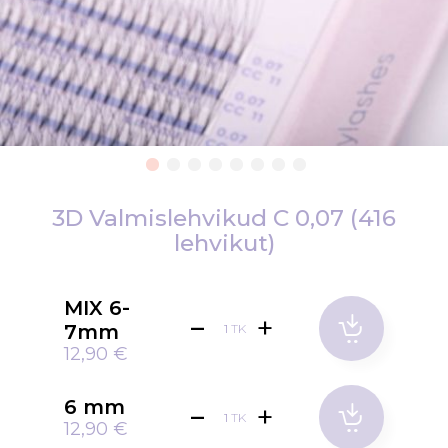
Skip
to
3D Valmislehvikud C 0,07 (416
the
lehvikut)
beginning
of
MIX 6-
the
7mm
images
TK
12,90 €
gallery
6 mm
TK
12,90 €