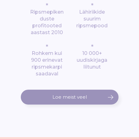
*
*
Ripsmepiken
Lähiriikide
duste
suurim
profitooted
ripsmepood
aastast 2010
*
*
Rohkem kui
10 000+
900 erinevat
uudiskirjaga
ripsmekarpi
liitunut
saadaval
Loe meist veel