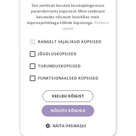
See veebisait kasutab kasutajakogemuse
SINU EELISED
parandamiseks küpsiseid. Meie veebisaiti
kasutades nõustute kooskõlas meie
küpsisepoliitikaga kõikide küpsistega.
Rohkem
teavet
RANGELT VAJALIKUD KÜPSISED
Tasuta saatmine
JÕUDLUSKÜPSISED
Eestis üle 40€
tellimusele
TURUNDUSKÜPSISED
FUNKTSIONAALSED KÜPSISED
KEELDU KÕIGIST
15.00-ks tasutud
NÕUSTU KÕIGIGA
tellimus posti samal
tööpäeval
NÄITA ÜKSIKASJU