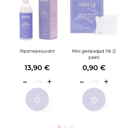
Ripsmepesuvaht
Mini geelpadjad 1tk (2
paari)
13,90 €
0,90 €
TK
TK