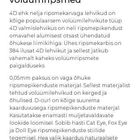
4D ehk nelja ripsmekarvaga lehvikud on
kõige populaarsem volüümilehvikute tüüp.
4D valmislehvikus on neli ripsmepikendust
omavahel alumisest otsast ühendatud
õhukese liimikihiga. Ühes ripsmekarbis on
384 ilusat 4D lehvikut ja sellest jätkub
vähemalt kaheks volüümripsmete
paigalduseks.
0,05mm paksus on väga õhuke
ripsmepikenduste materjal. Sellest materjalist
tehtud volüümilehvikud on kerged ja
õhulised. D-curl on kõige suurema
kaarduvusega ripsmepikenduste materjal.
Kasutatakse enamasti muljetavaldavate
lookide loomisel. Sobib hästi Cat Eye, Fox Eye
ja Doll Eye ripsmepikenduste stiilide
tegemisel. Hea valik kaardus naturaalsete