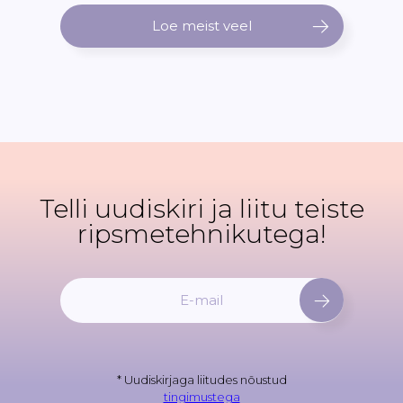
Loe meist veel
Telli uudiskiri ja liitu teiste
ripsmetehnikutega!
L
i
i
t
u
* Uudiskirjaga liitudes nõustud
u
tingimustega