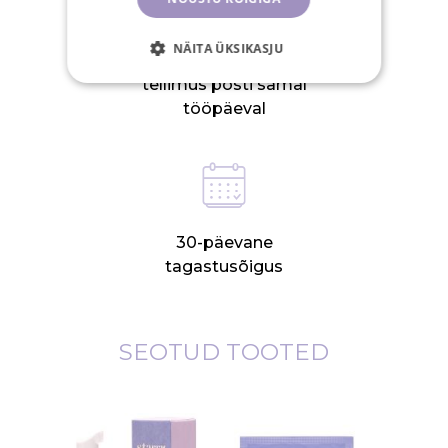
NÄITA ÜKSIKASJU
15.00-ks tasutud
tellimus posti samal
tööpäeval
30-päevane
tagastusõigus
SEOTUD TOOTED