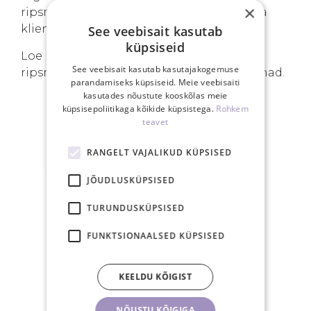
×
ripsmetega või langevate silmalaugudega
kliendile.
See veebisait kasutab
küpsiseid
Loe lisaks, miks
valmislehvikud
on
See veebisait kasutab kasutajakogemuse
ripsmetehnikute seas järjest populaarsemad.
parandamiseks küpsiseid. Meie veebisaiti
kasutades nõustute kooskõlas meie
küpsisepoliitikaga kõikide küpsistega.
Rohkem
teavet
SINU EELISED
RANGELT VAJALIKUD KÜPSISED
JÕUDLUSKÜPSISED
TURUNDUSKÜPSISED
Tasuta saatmine
FUNKTSIONAALSED KÜPSISED
Eestis üle 40€
tellimusele
KEELDU KÕIGIST
NÕUSTU KÕIGIGA