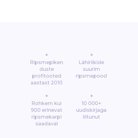
*
*
Ripsmepiken
Lähiriikide
duste
suurim
profitooted
ripsmepood
aastast 2010
*
*
Rohkem kui
10 000+
900 erinevat
uudiskirjaga
ripsmekarpi
liitunut
saadaval