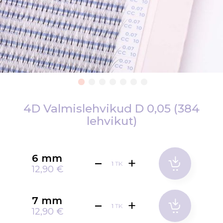
Skip
to
4D Valmislehvikud D 0,05 (384
the
lehvikut)
beginning
of
the
6 mm
images
TK
12,90 €
gallery
7 mm
TK
12,90 €