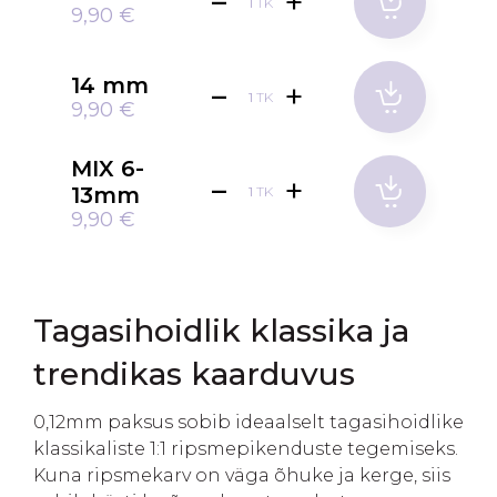
TK
9,90 €
14 mm
TK
9,90 €
MIX 6-
13mm
TK
9,90 €
Tagasihoidlik klassika ja
trendikas kaarduvus
0,12mm paksus sobib ideaalselt tagasihoidlike
klassikaliste 1:1 ripsmepikenduste tegemiseks.
Kuna ripsmekarv on väga õhuke ja kerge, siis