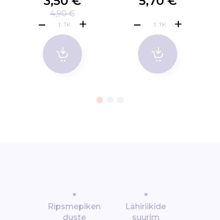
3,50 €
5,70 €
4,90 €
TK
TK
*
*
Ripsmepiken
Lähiriikide
duste
suurim