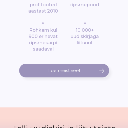
profitooted
ripsmepood
aastast 2010
*
*
Rohkem kui
10 000+
900 erinevat
uudiskirjaga
ripsmekarpi
liitunut
saadaval
Loe meist veel