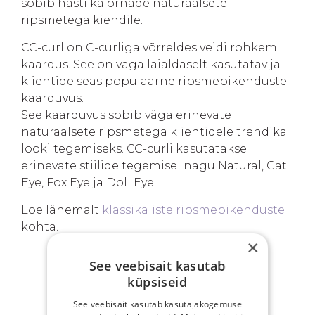
sobib hästi ka õrnade naturaalsete
ripsmetega kiendile.
CC-curl on C-curliga võrreldes veidi rohkem
kaardus. See on väga laialdaselt kasutatav ja
klientide seas populaarne ripsmepikenduste
kaarduvus.
See kaarduvus sobib väga erinevate
naturaalsete ripsmetega klientidele trendika
looki tegemiseks. CC-curli kasutatakse
erinevate stiilide tegemisel nagu Natural, Cat
Eye, Fox Eye ja Doll Eye.
Loe lähemalt
klassikaliste ripsmepikenduste
kohta.
×
See veebisait kasutab
küpsiseid
SINU EELISED
See veebisait kasutab kasutajakogemuse