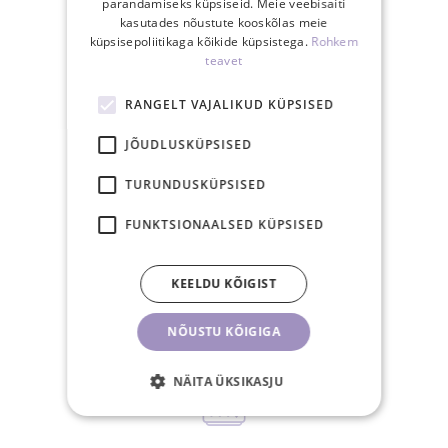
parandamiseks küpsiseid. Meie veebisaiti
kasutades nõustute kooskõlas meie
küpsisepoliitikaga kõikide küpsistega.
Rohkem
teavet
Tasuta saatmine
RANGELT VAJALIKUD KÜPSISED
Eestis üle 40€
tellimusele
JÕUDLUSKÜPSISED
TURUNDUSKÜPSISED
FUNKTSIONAALSED KÜPSISED
15.00-ks tasutud
KEELDU KÕIGIST
tellimus posti samal
tööpäeval
NÕUSTU KÕIGIGA
NÄITA ÜKSIKASJU