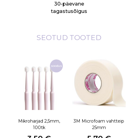
30-päevane
tagastusõigus
SEOTUD TOOTED
soodus
Mikroharjad 2,5mm,
3M Microfoam vahtteip
100tk
25mm