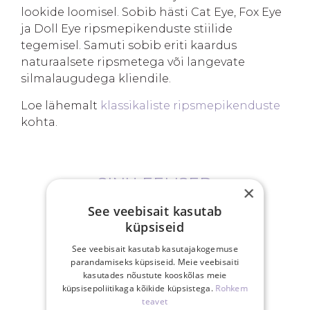
lookide loomisel. Sobib hästi Cat Eye, Fox Eye
ja Doll Eye ripsmepikenduste stiilide
tegemisel. Samuti sobib eriti kaardus
naturaalsete ripsmetega või langevate
silmalaugudega kliendile.
Loe lähemalt
klassikaliste ripsmepikenduste
kohta.
SINU EELISED
×
See veebisait kasutab
küpsiseid
See veebisait kasutab kasutajakogemuse
parandamiseks küpsiseid. Meie veebisaiti
kasutades nõustute kooskõlas meie
Tasuta saatmine
küpsisepoliitikaga kõikide küpsistega.
Rohkem
Eestis üle 40€
teavet
tellimusele