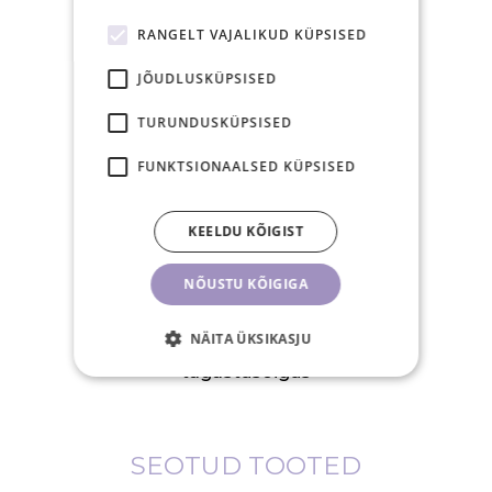
RANGELT VAJALIKUD KÜPSISED
JÕUDLUSKÜPSISED
TURUNDUSKÜPSISED
15.00-ks tasutud
FUNKTSIONAALSED KÜPSISED
tellimus posti samal
tööpäeval
KEELDU KÕIGIST
NÕUSTU KÕIGIGA
NÄITA ÜKSIKASJU
30-päevane
tagastusõigus
SEOTUD TOOTED