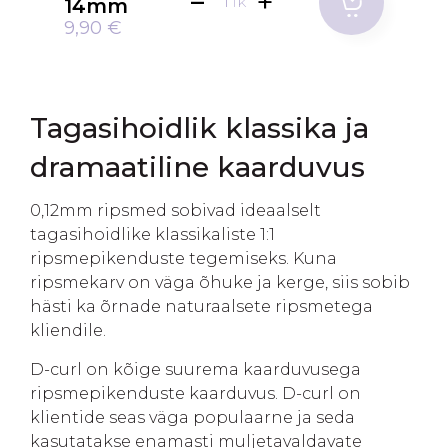
14mm
TK
9,90 €
Tagasihoidlik klassika ja
dramaatiline kaarduvus
0,12mm ripsmed sobivad ideaalselt
tagasihoidlike klassikaliste 1:1
ripsmepikenduste tegemiseks. Kuna
ripsmekarv on väga õhuke ja kerge, siis sobib
hästi ka õrnade naturaalsete ripsmetega
kliendile.
D-curl on kõige suurema kaarduvusega
ripsmepikenduste kaarduvus. D-curl on
klientide seas väga populaarne ja seda
kasutatakse enamasti muljetavaldavate