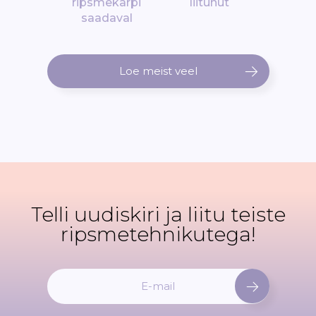
ripsmekarpi
liitunut
saadaval
Loe meist veel
Telli uudiskiri ja liitu teiste
ripsmetehnikutega!
L
i
i