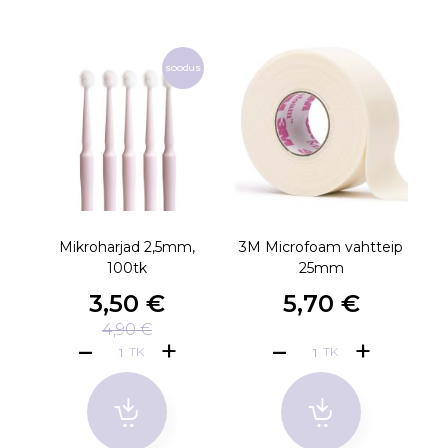
soodus
Mikroharjad 2,5mm,
3M Microfoam vahtteip
100tk
25mm
3,50 €
5,70 €
4,90 €
TK
TK