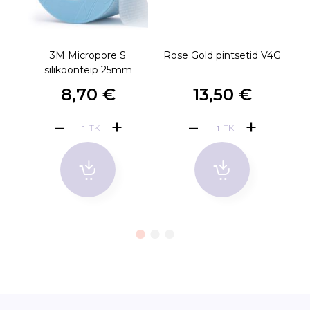
3M Micropore S
Rose Gold pintsetid V4G
silikoonteip 25mm
8,70 €
13,50 €
TK
TK