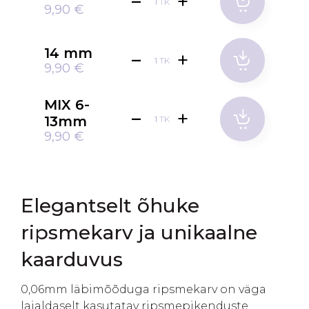
TK
9,90 €
14 mm
TK
9,90 €
MIX 6-
13mm
TK
9,90 €
Elegantselt õhuke
ripsmekarv ja unikaalne
kaarduvus
0,06mm läbimõõduga ripsmekarv on väga
laialdaselt kasutatav ripsmepikenduste