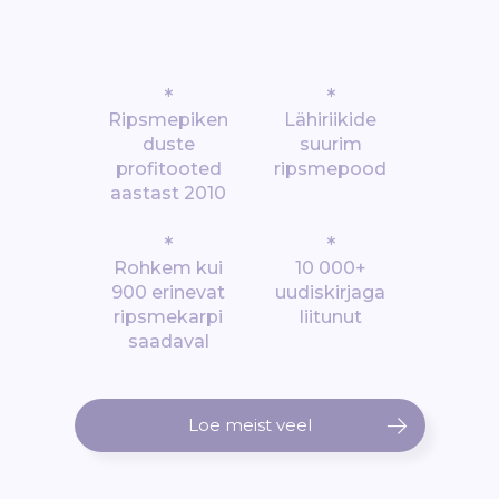
*
*
Ripsmepiken
Lähiriikide
duste
suurim
profitooted
ripsmepood
aastast 2010
*
*
Rohkem kui
10 000+
900 erinevat
uudiskirjaga
ripsmekarpi
liitunut
saadaval
Loe meist veel