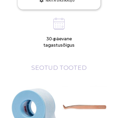
NÄITA ÜKSIKASJU
tööpäeval
30-päevane
tagastusõigus
SEOTUD TOOTED