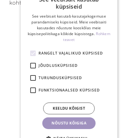
kohta.
küpsiseid
See veebisait kasutab kasutajakogemuse
parandamiseks küpsiseid. Meie veebisaiti
kasutades nõustute kooskõlas meie
SINU EELISED
küpsisepoliitikaga kõikide küpsistega.
Rohkem
teavet
RANGELT VAJALIKUD KÜPSISED
JÕUDLUSKÜPSISED
Tasuta saatmine
TURUNDUSKÜPSISED
Eestis üle 40€
tellimusele
FUNKTSIONAALSED KÜPSISED
KEELDU KÕIGIST
NÕUSTU KÕIGIGA
15.00-ks tasutud
tellimus posti samal