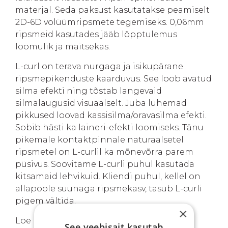
materjal. Seda paksust kasutatakse peamiselt
2D-6D volüümripsmete tegemiseks. 0,06mm
ripsmeid kasutades jääb lõpptulemus
loomulik ja maitsekas.
L-curl on terava nurgaga ja isikupärane
ripsmepikenduste kaarduvus. See loob avatud
silma efekti ning tõstab langevaid
silmalaugusid visuaalselt. Juba lühemad
pikkused loovad kassisilma/oravasilma efekti.
Sobib hästi ka laineri-efekti loomiseks. Tänu
pikemale kontaktpinnale naturaalsetel
ripsmetel on L-curlil ka mõnevõrra parem
püsivus. Soovitame L-curli puhul kasutada
kitsamaid lehvikuid. Kliendi puhul, kellel on
allapoole suunaga ripsmekasv, tasub L-curli
pigem vältida.
×
Loe lähemalt
volüümripsmepikenduste
See veebisait kasutab