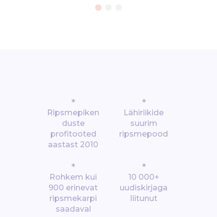
*
*
Ripsmepiken
Lähiriikide
duste
suurim
profitooted
ripsmepood
aastast 2010
*
*
Rohkem kui
10 000+
900 erinevat
uudiskirjaga
ripsmekarpi
liitunut
saadaval