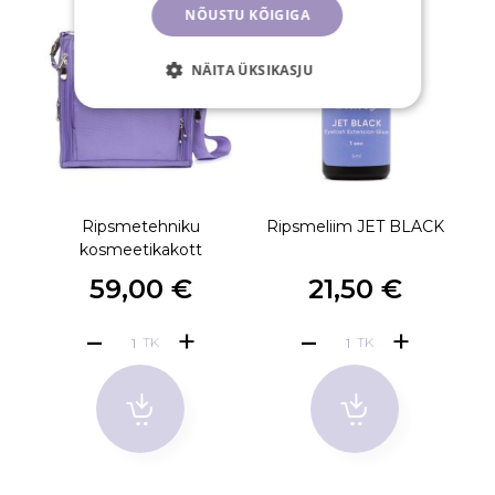
NÕUSTU KÕIGIGA
NÄITA ÜKSIKASJU
Ripsmetehniku
Ripsmeliim JET BLACK
kosmeetikakott
59,00 €
21,50 €
TK
TK