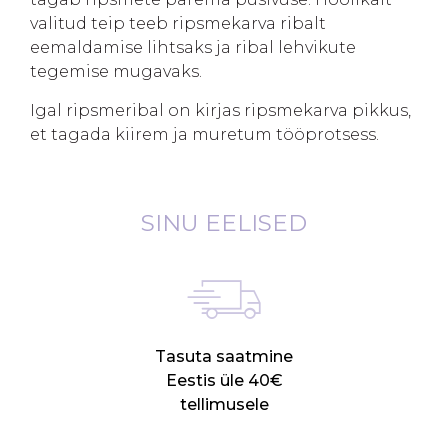
valitud teip teeb ripsmekarva ribalt
eemaldamise lihtsaks ja ribal lehvikute
tegemise mugavaks.
Igal ripsmeribal on kirjas ripsmekarva pikkus,
et tagada kiirem ja muretum tööprotsess.
SINU EELISED
Tasuta saatmine
Eestis üle 40€
tellimusele