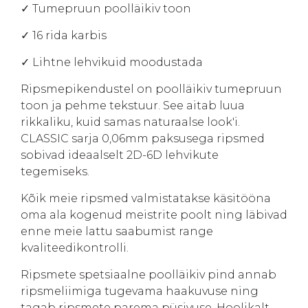
✓ Tumepruun poolläikiv toon
✓ 16 rida karbis
✓ Lihtne lehvikuid moodustada
Ripsmepikendustel on poolläikiv tumepruun
toon ja pehme tekstuur. See aitab luua
rikkaliku, kuid samas naturaalse look'i.
CLASSIC sarja 0,06mm paksusega ripsmed
sobivad ideaalselt 2D-6D lehvikute
tegemiseks.
Kõik meie ripsmed valmistatakse käsitööna
oma ala kogenud meistrite poolt ning läbivad
enne meie lattu saabumist range
kvaliteedikontrolli.
Ripsmete spetsiaalne poolläikiv pind annab
ripsmeliimiga tugevama haakuvuse ning
tagab ripsmete parema püsivuse. Hoolikalt