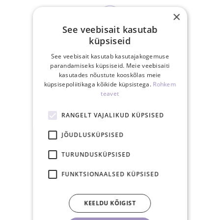
×
See veebisait kasutab
küpsiseid
15.00-ks tasutud
tellimus posti samal
See veebisait kasutab kasutajakogemuse
parandamiseks küpsiseid. Meie veebisaiti
tööpäeval
kasutades nõustute kooskõlas meie
küpsisepoliitikaga kõikide küpsistega.
Rohkem
teavet
RANGELT VAJALIKUD KÜPSISED
30-päevane
JÕUDLUSKÜPSISED
tagastusõigus
TURUNDUSKÜPSISED
FUNKTSIONAALSED KÜPSISED
SEOTUD TOOTED
KEELDU KÕIGIST