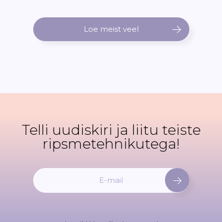
Loe meist veel
Telli uudiskiri ja liitu teiste
ripsmetehnikutega!
L
i
i
t
u