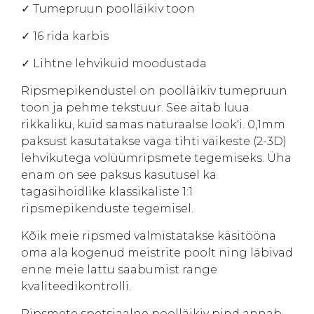
✓ Tumepruun poolläikiv toon
✓ 16 rida karbis
✓ Lihtne lehvikuid moodustada
Ripsmepikendustel on poolläikiv tumepruun
toon ja pehme tekstuur. See aitab luua
rikkaliku, kuid samas naturaalse look'i. 0,1mm
paksust kasutatakse väga tihti väikeste (2-3D)
lehvikutega volüümripsmete tegemiseks. Üha
enam on see paksus kasutusel ka
tagasihoidlike klassikaliste 1:1
ripsmepikenduste tegemisel.
Kõik meie ripsmed valmistatakse käsitööna
oma ala kogenud meistrite poolt ning läbivad
enne meie lattu saabumist range
kvaliteedikontrolli.
Ripsmete spetsiaalne poolläikiv pind annab