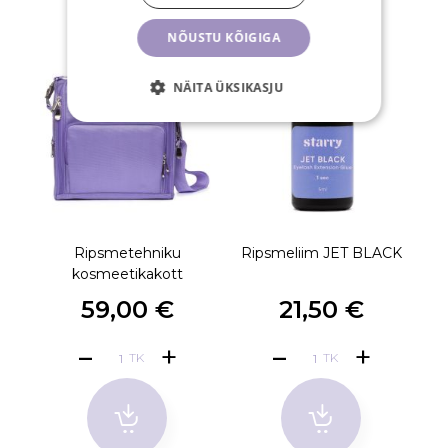
NÕUSTU KÕIGIGA
NÄITA ÜKSIKASJU
Ripsmetehniku
Ripsmeliim JET BLACK
kosmeetikakott
59,00 €
21,50 €
TK
TK