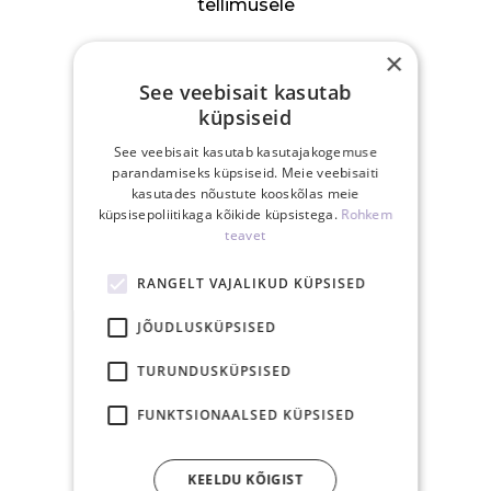
tellimusele
×
See veebisait kasutab
küpsiseid
15.00-ks tasutud
See veebisait kasutab kasutajakogemuse
parandamiseks küpsiseid. Meie veebisaiti
tellimus posti samal
kasutades nõustute kooskõlas meie
tööpäeval
küpsisepoliitikaga kõikide küpsistega.
Rohkem
teavet
RANGELT VAJALIKUD KÜPSISED
JÕUDLUSKÜPSISED
30-päevane
TURUNDUSKÜPSISED
tagastusõigus
FUNKTSIONAALSED KÜPSISED
SEOTUD TOOTED
KEELDU KÕIGIST