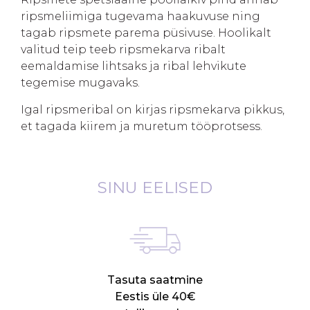
ripsmeliimiga tugevama haakuvuse ning
tagab ripsmete parema püsivuse. Hoolikalt
valitud teip teeb ripsmekarva ribalt
eemaldamise lihtsaks ja ribal lehvikute
tegemise mugavaks.
Igal ripsmeribal on kirjas ripsmekarva pikkus,
et tagada kiirem ja muretum tööprotsess.
SINU EELISED
Tasuta saatmine
Eestis üle 40€