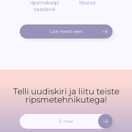
ripsmekarpi
liitunut
saadaval
Loe meist veel
Telli uudiskiri ja liitu teiste
ripsmetehnikutega!
L
i
i