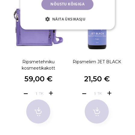
NÕUSTU KÕIGIGA
NÄITA ÜKSIKASJU
Ripsmetehniku
Ripsmeliim JET BLACK
kosmeetikakott
59,00 €
21,50 €
TK
TK