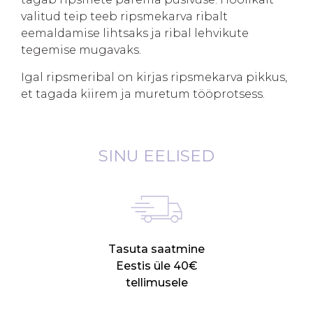
valitud teip teeb ripsmekarva ribalt
eemaldamise lihtsaks ja ribal lehvikute
tegemise mugavaks.
Igal ripsmeribal on kirjas ripsmekarva pikkus,
et tagada kiirem ja muretum tööprotsess.
SINU EELISED
Tasuta saatmine
Eestis üle 40€
tellimusele