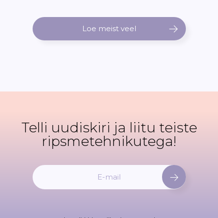
Loe meist veel
Telli uudiskiri ja liitu teiste
ripsmetehnikutega!
L
i
i
t
u