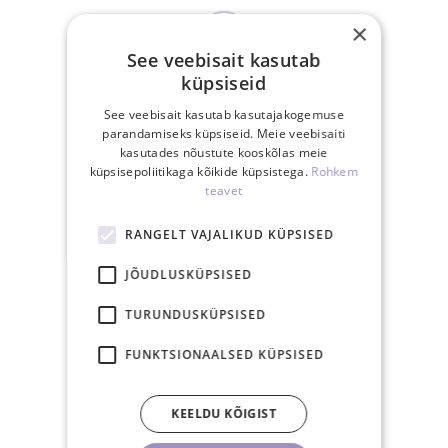
×
See veebisait kasutab
küpsiseid
15.00-ks tasutud
tellimus posti samal
See veebisait kasutab kasutajakogemuse
parandamiseks küpsiseid. Meie veebisaiti
tööpäeval
kasutades nõustute kooskõlas meie
küpsisepoliitikaga kõikide küpsistega.
Rohkem
teavet
RANGELT VAJALIKUD KÜPSISED
30-päevane
JÕUDLUSKÜPSISED
tagastusõigus
TURUNDUSKÜPSISED
FUNKTSIONAALSED KÜPSISED
SEOTUD TOOTED
KEELDU KÕIGIST