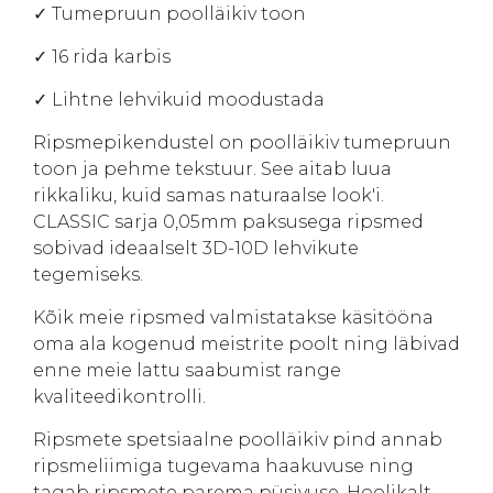
✓ Tumepruun poolläikiv toon
✓ 16 rida karbis
✓ Lihtne lehvikuid moodustada
Ripsmepikendustel on poolläikiv tumepruun
toon ja pehme tekstuur. See aitab luua
rikkaliku, kuid samas naturaalse look'i.
CLASSIC sarja 0,05mm paksusega ripsmed
sobivad ideaalselt 3D-10D lehvikute
tegemiseks.
Kõik meie ripsmed valmistatakse käsitööna
oma ala kogenud meistrite poolt ning läbivad
enne meie lattu saabumist range
kvaliteedikontrolli.
Ripsmete spetsiaalne poolläikiv pind annab
ripsmeliimiga tugevama haakuvuse ning
tagab ripsmete parema püsivuse. Hoolikalt