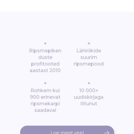
*
*
Ripsmepiken
Lähiriikide
duste
suurim
profitooted
ripsmepood
aastast 2010
*
*
Rohkem kui
10 000+
900 erinevat
uudiskirjaga
ripsmekarpi
liitunut
saadaval
Loe meist veel