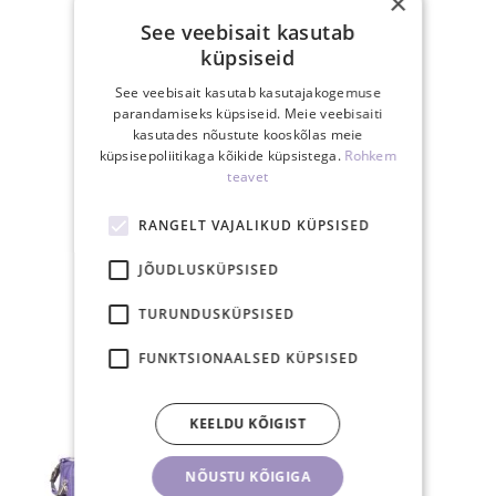
×
See veebisait kasutab
15.00-ks tasutud
küpsiseid
tellimus posti samal
tööpäeval
See veebisait kasutab kasutajakogemuse
parandamiseks küpsiseid. Meie veebisaiti
kasutades nõustute kooskõlas meie
küpsisepoliitikaga kõikide küpsistega.
Rohkem
teavet
RANGELT VAJALIKUD KÜPSISED
30-päevane
tagastusõigus
JÕUDLUSKÜPSISED
TURUNDUSKÜPSISED
SEOTUD TOOTED
FUNKTSIONAALSED KÜPSISED
KEELDU KÕIGIST
NÕUSTU KÕIGIGA