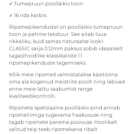
✓ Tumepruun poolläikiv toon
✓ 16 rida karbis
Ripsmepikendustel on poolläikiv tumepruun
toon ja pehme tekstuur. See aitab luua
rikkaliku, kuid samas naturaalse look'i.
CLASSIC sarja 0,12mm paksus sobib ideaalselt
tagasihoidlike klassikaliste 1:1
ripsmepikenduste tegemiseks.
Kõik meie ripsmed valmistatakse käsitööna
oma ala kogenud meistrite poolt ning läbivad
enne meie lattu saabumist range
kvaliteedikontrolli.
Ripsmete spetsiaalne poolläikiv pind annab
ripsmeliimiga tugevama haakuvuse ning
tagab ripsmete parema püsivuse. Hoolikalt
valitud teip teeb ripsmekarva ribalt