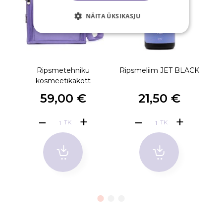
NÄITA ÜKSIKASJU
Ripsmetehniku
Ripsmeliim JET BLACK
kosmeetikakott
59,00 €
21,50 €
TK
TK